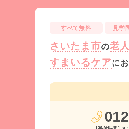
すべて無料
見学
さいたま市
老
の
すまいるケア
にお
012
【受付時間】9：